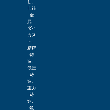
し、
非鉄
金
属、
ダイ
カス
ト、
精密
鋳
造、
低圧
鋳
造、
重力
鋳
造、
鍛