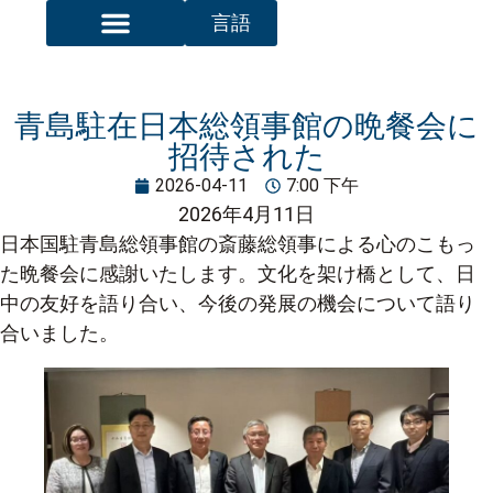
言語
トップページ
大明州について
加工プロセス1
設備・処理能力
報道センター
お問い合わせ
青島駐在日本総領事館の晩餐会に
招待された
2026-04-11
7:00 下午
2026年4月11日
日本国駐青島総領事館の斎藤総領事による心のこもっ
た晩餐会に感謝いたします。文化を架け橋として、日
中の友好を語り合い、今後の発展の機会について語り
合いました。