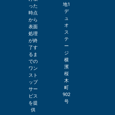
地1
った
デ
時点
ュ
から
オ
表面
ス
処理
テ
が終
ー
了す
ジ
るま
横
での
濱
ワン
桜
スト
木
ップ
町
サー
902
ビス
号
を提
供