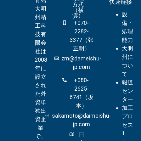
青島
快速链接
方式
大明
（横
設
滨）
州精
+070-
備・
工科
2282-
処理
技有
3377（张
能力
限会
正明）
大明
社は
州に
zm@dameishu-
2008
つい
jp.com
年に
て
設立
+080-
報道
され
2625-
セン
た外
6741（坂
ター
資単
本）
加工
独出
sakamoto@daimeishu-
プロ
資企
jp.com
セス
業
1
日
で、