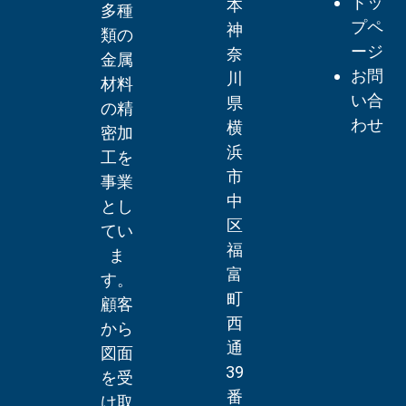
トッ
本
多種
プペ
神
類の
ージ
奈
金属
お問
川
材料
い合
県
の精
わせ
横
密加
浜
工を
市
事業
中
とし
区
てい
福
ま
富
す。
町
顧客
西
から
通
図面
39
を受
番
け取