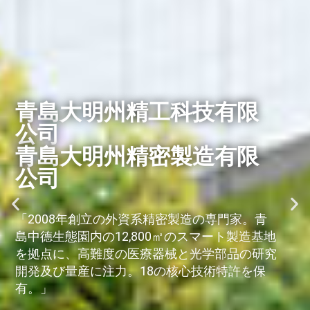
青島大明州精工科技有限
公司
青島大明州精密製造有限
公司
「2008年創立の外資系精密製造の専門家。青
島中德生態園内の12,800㎡のスマート製造基地
を拠点に、高難度の医療器械と光学部品の研究
開発及び量産に注力。18の核心技術特許を保
有。」