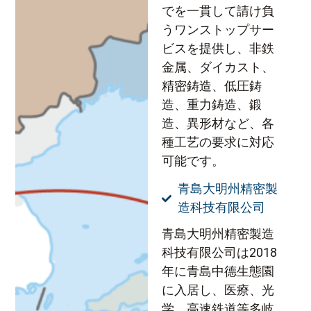
でを一貫して請け負
うワンストップサー
ビスを提供し、非鉄
金属、ダイカスト、
精密鋳造、低圧鋳
造、重力鋳造、鍛
造、異形材など、各
種工艺の要求に対応
可能です。
青島大明州精密製
造科技有限公司
青島大明州精密製造
科技有限公司は2018
年に青島中德生態園
に入居し、医療、光
学、高速鉄道等多岐