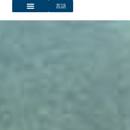
言語
トップページ
大明州について
加工プロセス1
設備・処理能力
報道センター
お問い合わせ