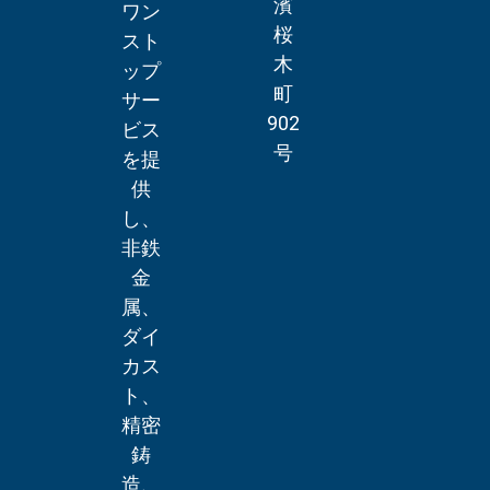
濱
ワン
桜
スト
木
ップ
町
サー
902
ビス
号
を提
供
し、
非鉄
金
属、
ダイ
カス
ト、
精密
鋳
造、