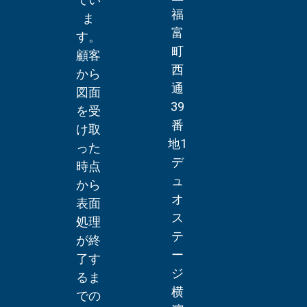
福
ま
富
す。
町
顧客
西
から
通
図面
39
を受
番
け取
地1
った
デ
時点
ュ
から
オ
表面
ス
処理
テ
が終
ー
了す
ジ
るま
横
での