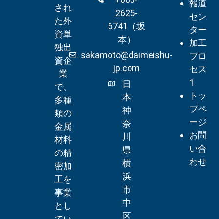
報道
され
2625-
セン
た外
6741（坂
ター
資単
本）
加工
独出
sakamoto@daimeishu-
プロ
資企
jp.com
セス
業
1
日
で、
トッ
本
多種
プペ
神
類の
ージ
奈
金属
お問
川
材料
い合
県
の精
わせ
横
密加
浜
工を
市
事業
中
とし
区
てい