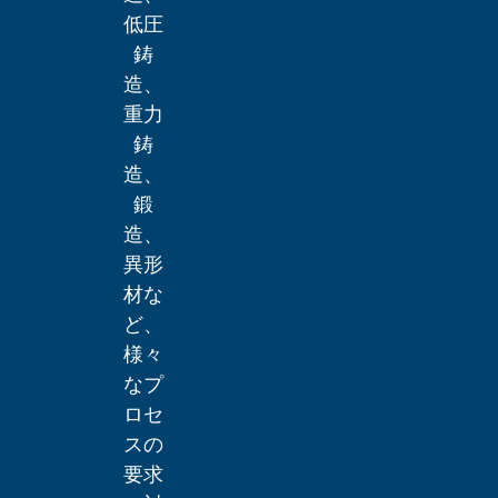
低圧
鋳
造、
重力
鋳
造、
鍛
造、
異形
材な
ど、
様々
なプ
ロセ
スの
要求