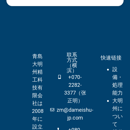
联系
青島
快速链接
方式
大明
（横
設
滨）
州精
+070-
備・
工科
2282-
処理
技有
3377（张
能力
限会
正明）
大明
社は
州に
zm@dameishu-
2008
つい
jp.com
年に
て
設立
+080-