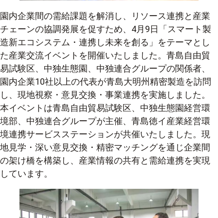
園内企業間の需給課題を解消し、リソース連携と産業
チェーンの協調発展を促すため、4月9日「スマート製
造新エコシステム・連携し未来を創る」をテーマとし
た産業交流イベントを開催いたしました。青島自由貿
易試験区、中独生態園、中独連合グループの関係者、
園内企業10社以上の代表が青島大明州精密製造を訪問
し、現地視察・意見交換・事業連携を実施しました。
本イベントは青島自由貿易試験区、中独生態園経営環
境部、中独連合グループが主催、青島徳イ産業経営環
境連携サービスステーションが共催いたしました。現
地見学・深い意見交換・精密マッチングを通じ企業間
の架け橋を構築し、産業情報の共有と需給連携を実現
しています。