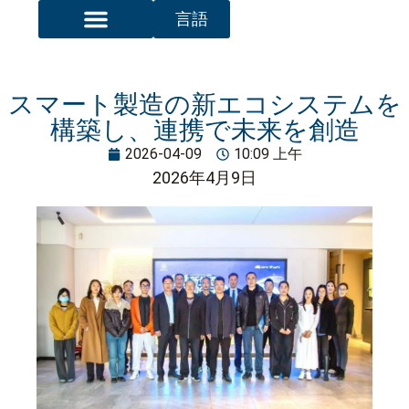
言語
トップページ
大明州について
加工プロセス1
設備・処理能力
報道センター
お問い合わせ
スマート製造の新エコシステムを
構築し、連携で未来を創造
2026-04-09
10:09 上午
2026年4月9日